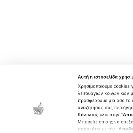
Αυτή η ιστοσελίδα χρησι
Χρησιμοποιούμε cookies γ
λειτουργιών κοινωνικών μ
προσφέρουμε μία όσο το δ
αναζητήσεις σας περιήγησ
Κάνοντας κλικ στην ‘’
Απο
Μπορείτε επίσης να επεξε
παρακάτω με την ‘’
Αποδο