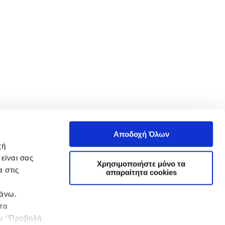
Αποδοχή Όλων
χή
είναι σας
Χρησιμοποιήστε μόνο τα
 στις
απαραίτητα cookies
πάνω.
 τα
ην ‘’Προβολή