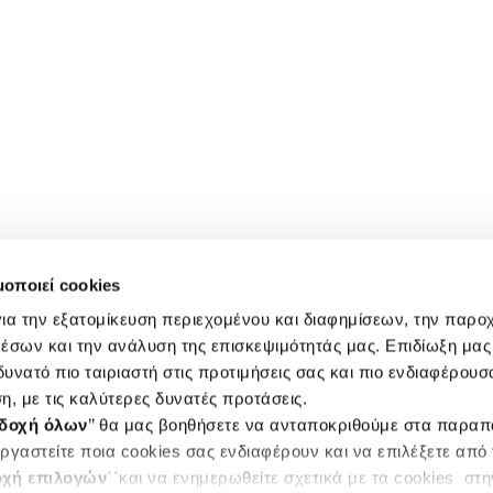
μοποιεί cookies
ια την εξατομίκευση περιεχομένου και διαφημίσεων, την παρο
έσων και την ανάλυση της επισκεψιμότητάς μας. Επιδίωξη μας 
υνατό πιο ταιριαστή στις προτιμήσεις σας και πιο ενδιαφέρουσα
η, με τις καλύτερες δυνατές προτάσεις.
δοχή όλων
’’ θα μας βοηθήσετε να ανταποκριθούμε στα παρα
ργαστείτε ποια cookies σας ενδιαφέρουν και να επιλέξετε από
χή επιλογών
΄΄και να ενημερωθείτε σχετικά με τα cookies στ