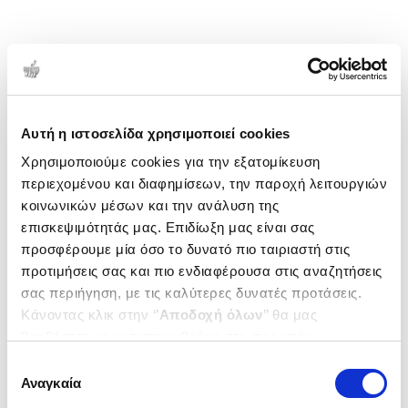
Αυτή η ιστοσελίδα χρησιμοποιεί cookies
Χρησιμοποιούμε cookies για την εξατομίκευση
περιεχομένου και διαφημίσεων, την παροχή λειτουργιών
κοινωνικών μέσων και την ανάλυση της
επισκεψιμότητάς μας. Επιδίωξη μας είναι σας
προσφέρουμε μία όσο το δυνατό πιο ταιριαστή στις
προτιμήσεις σας και πιο ενδιαφέρουσα στις αναζητήσεις
σας περιήγηση, με τις καλύτερες δυνατές προτάσεις.
Κάνοντας κλικ στην ‘’
Αποδοχή όλων
’’ θα μας
βοηθήσετε να ανταποκριθούμε στα παραπάνω.
Μπορείτε επίσης να επεξεργαστείτε ποια cookies σας
Επιλογή
ενδιαφέρουν και να επιλέξετε από τα παρακάτω με την
Αναγκαία
συγκατάθεσης
‘’
Αποδοχή επιλογών
΄΄και να ενημερωθείτε σχετικά με