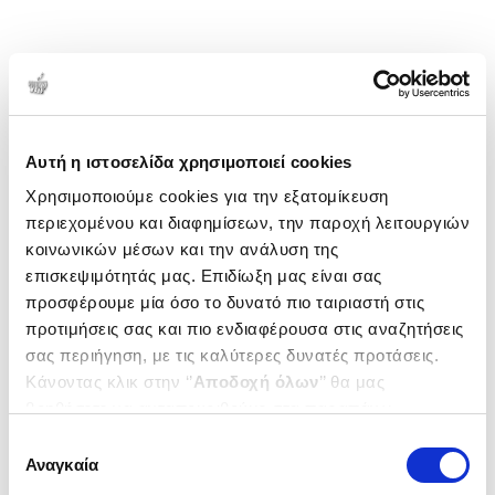
Αυτή η ιστοσελίδα χρησιμοποιεί cookies
Χρησιμοποιούμε cookies για την εξατομίκευση
περιεχομένου και διαφημίσεων, την παροχή λειτουργιών
κοινωνικών μέσων και την ανάλυση της
επισκεψιμότητάς μας. Επιδίωξη μας είναι σας
προσφέρουμε μία όσο το δυνατό πιο ταιριαστή στις
προτιμήσεις σας και πιο ενδιαφέρουσα στις αναζητήσεις
σας περιήγηση, με τις καλύτερες δυνατές προτάσεις.
Κάνοντας κλικ στην ‘’
Αποδοχή όλων
’’ θα μας
βοηθήσετε να ανταποκριθούμε στα παραπάνω.
Μπορείτε επίσης να επεξεργαστείτε ποια cookies σας
Επιλογή
ενδιαφέρουν και να επιλέξετε από τα παρακάτω με την
Αναγκαία
συγκατάθεσης
‘’
Αποδοχή επιλογών
΄΄και να ενημερωθείτε σχετικά με