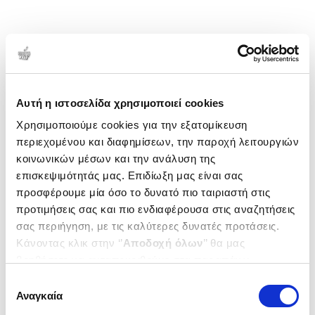
Αυτή η ιστοσελίδα χρησιμοποιεί cookies
Χρησιμοποιούμε cookies για την εξατομίκευση
περιεχομένου και διαφημίσεων, την παροχή λειτουργιών
κοινωνικών μέσων και την ανάλυση της
επισκεψιμότητάς μας. Επιδίωξη μας είναι σας
προσφέρουμε μία όσο το δυνατό πιο ταιριαστή στις
προτιμήσεις σας και πιο ενδιαφέρουσα στις αναζητήσεις
σας περιήγηση, με τις καλύτερες δυνατές προτάσεις.
Κάνοντας κλικ στην ‘’
Αποδοχή όλων
’’ θα μας
βοηθήσετε να ανταποκριθούμε στα παραπάνω.
Μπορείτε επίσης να επεξεργαστείτε ποια cookies σας
Επιλογή
ενδιαφέρουν και να επιλέξετε από τα παρακάτω με την
Αναγκαία
συγκατάθεσης
‘’
Αποδοχή επιλογών
΄΄και να ενημερωθείτε σχετικά με