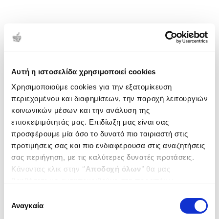
Αυτή η ιστοσελίδα χρησιμοποιεί cookies
Χρησιμοποιούμε cookies για την εξατομίκευση
περιεχομένου και διαφημίσεων, την παροχή λειτουργιών
κοινωνικών μέσων και την ανάλυση της
επισκεψιμότητάς μας. Επιδίωξη μας είναι σας
προσφέρουμε μία όσο το δυνατό πιο ταιριαστή στις
προτιμήσεις σας και πιο ενδιαφέρουσα στις αναζητήσεις
σας περιήγηση, με τις καλύτερες δυνατές προτάσεις.
Κάνοντας κλικ στην ‘’
Αποδοχή όλων
’’ θα μας
βοηθήσετε να ανταποκριθούμε στα παραπάνω.
Μπορείτε επίσης να επεξεργαστείτε ποια cookies σας
Επιλογή
ενδιαφέρουν και να επιλέξετε από τα παρακάτω με την
Αναγκαία
συγκατάθεσης
‘’
Αποδοχή επιλογών
΄΄και να ενημερωθείτε σχετικά με