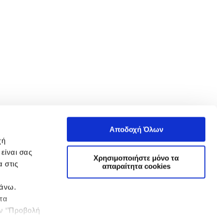
Αποδοχή Όλων
χή
είναι σας
Χρησιμοποιήστε μόνο τα
 στις
απαραίτητα cookies
πάνω.
 τα
ην ‘’Προβολή