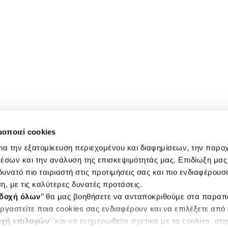
μοποιεί cookies
ια την εξατομίκευση περιεχομένου και διαφημίσεων, την παρο
έσων και την ανάλυση της επισκεψιμότητάς μας. Επιδίωξη μας 
υνατό πιο ταιριαστή στις προτιμήσεις σας και πιο ενδιαφέρουσα
η, με τις καλύτερες δυνατές προτάσεις.
δοχή όλων
’’ θα μας βοηθήσετε να ανταποκριθούμε στα παρα
ργαστείτε ποια cookies σας ενδιαφέρουν και να επιλέξετε από
χή επιλογών
΄΄και να ενημερωθείτε σχετικά με τα cookies στ