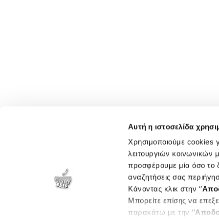
Αυτή η ιστοσελίδα χρησι
Χρησιμοποιούμε cookies γ
λειτουργιών κοινωνικών μ
προσφέρουμε μία όσο το δ
αναζητήσεις σας περιήγησ
Κάνοντας κλικ στην ‘’
Απο
Μπορείτε επίσης να επεξε
παρακάτω με την ‘’
Αποδο