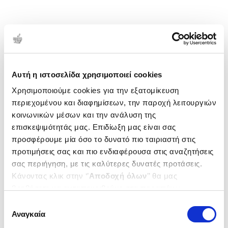
Αυτή η ιστοσελίδα χρησιμοποιεί cookies
Χρησιμοποιούμε cookies για την εξατομίκευση
περιεχομένου και διαφημίσεων, την παροχή λειτουργιών
κοινωνικών μέσων και την ανάλυση της
επισκεψιμότητάς μας. Επιδίωξη μας είναι σας
προσφέρουμε μία όσο το δυνατό πιο ταιριαστή στις
προτιμήσεις σας και πιο ενδιαφέρουσα στις αναζητήσεις
σας περιήγηση, με τις καλύτερες δυνατές προτάσεις.
Κάνοντας κλικ στην ‘’
Αποδοχή όλων
’’ θα μας
βοηθήσετε να ανταποκριθούμε στα παραπάνω.
Μπορείτε επίσης να επεξεργαστείτε ποια cookies σας
Επιλογή
ενδιαφέρουν και να επιλέξετε από τα παρακάτω με την
Αναγκαία
συγκατάθεσης
‘’
Αποδοχή επιλογών
΄΄και να ενημερωθείτε σχετικά με