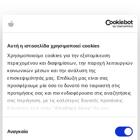
Αυτή η ιστοσελίδα χρησιμοποιεί cookies
Χρησιμοποιούμε cookies για την εξατομίκευση
περιεχομένου και διαφημίσεων, την παροχή λειτουργιών
κοινωνικών μέσων και την ανάλυση της
επισκεψιμότητάς μας. Επιδίωξη μας είναι σας
προσφέρουμε μία όσο το δυνατό πιο ταιριαστή στις
προτιμήσεις σας και πιο ενδιαφέρουσα στις αναζητήσεις
σας περιήγηση, με τις καλύτερες δυνατές προτάσεις.
Κάνοντας κλικ στην ‘’
Αποδοχή όλων
’’ θα μας
βοηθήσετε να ανταποκριθούμε στα παραπάνω.
Μπορείτε επίσης να επεξεργαστείτε ποια cookies σας
Επιλογή
ενδιαφέρουν και να επιλέξετε από τα παρακάτω με την
Αναγκαία
συγκατάθεσης
‘’
Αποδοχή επιλογών
΄΄και να ενημερωθείτε σχετικά με