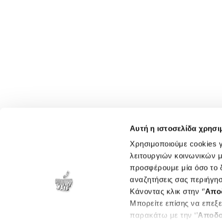
Αυτή η ιστοσελίδα χρησι
Χρησιμοποιούμε cookies γ
λειτουργιών κοινωνικών μ
προσφέρουμε μία όσο το δ
αναζητήσεις σας περιήγησ
Κάνοντας κλικ στην ‘’
Απο
Μπορείτε επίσης να επεξε
παρακάτω με την ‘’
Αποδο