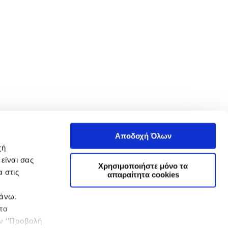
Αποδοχή Όλων
χή
είναι σας
Χρησιμοποιήστε μόνο τα
 στις
απαραίτητα cookies
πάνω.
 τα
ην ‘’Προβολή