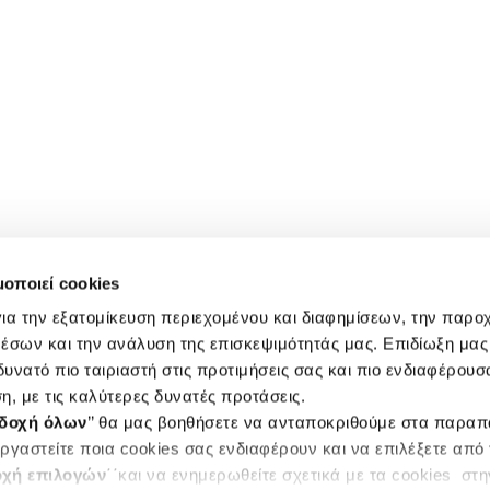
μοποιεί cookies
ια την εξατομίκευση περιεχομένου και διαφημίσεων, την παρο
έσων και την ανάλυση της επισκεψιμότητάς μας. Επιδίωξη μας 
υνατό πιο ταιριαστή στις προτιμήσεις σας και πιο ενδιαφέρουσα
η, με τις καλύτερες δυνατές προτάσεις.
δοχή όλων
’’ θα μας βοηθήσετε να ανταποκριθούμε στα παρα
ργαστείτε ποια cookies σας ενδιαφέρουν και να επιλέξετε από
χή επιλογών
΄΄και να ενημερωθείτε σχετικά με τα cookies στ