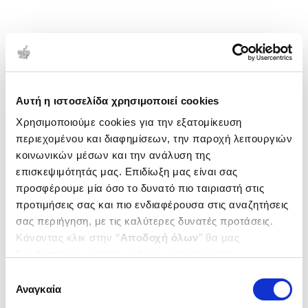
Αυτή η ιστοσελίδα χρησιμοποιεί cookies
Χρησιμοποιούμε cookies για την εξατομίκευση
περιεχομένου και διαφημίσεων, την παροχή λειτουργιών
κοινωνικών μέσων και την ανάλυση της
επισκεψιμότητάς μας. Επιδίωξη μας είναι σας
προσφέρουμε μία όσο το δυνατό πιο ταιριαστή στις
προτιμήσεις σας και πιο ενδιαφέρουσα στις αναζητήσεις
σας περιήγηση, με τις καλύτερες δυνατές προτάσεις.
Κάνοντας κλικ στην ‘’
Αποδοχή όλων
’’ θα μας
βοηθήσετε να ανταποκριθούμε στα παραπάνω.
Μπορείτε επίσης να επεξεργαστείτε ποια cookies σας
Επιλογή
ενδιαφέρουν και να επιλέξετε από τα παρακάτω με την
Αναγκαία
συγκατάθεσης
‘’
Αποδοχή επιλογών
΄΄και να ενημερωθείτε σχετικά με