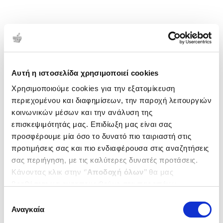
Αυτή η ιστοσελίδα χρησιμοποιεί cookies
Χρησιμοποιούμε cookies για την εξατομίκευση
περιεχομένου και διαφημίσεων, την παροχή λειτουργιών
κοινωνικών μέσων και την ανάλυση της
επισκεψιμότητάς μας. Επιδίωξη μας είναι σας
προσφέρουμε μία όσο το δυνατό πιο ταιριαστή στις
προτιμήσεις σας και πιο ενδιαφέρουσα στις αναζητήσεις
σας περιήγηση, με τις καλύτερες δυνατές προτάσεις.
Κάνοντας κλικ στην ‘’
Αποδοχή όλων
’’ θα μας
βοηθήσετε να ανταποκριθούμε στα παραπάνω.
Μπορείτε επίσης να επεξεργαστείτε ποια cookies σας
Επιλογή
ενδιαφέρουν και να επιλέξετε από τα παρακάτω με την
Αναγκαία
συγκατάθεσης
‘’
Αποδοχή επιλογών
΄΄και να ενημερωθείτε σχετικά με