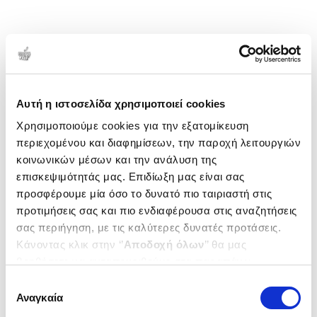
Αυτή η ιστοσελίδα χρησιμοποιεί cookies
Χρησιμοποιούμε cookies για την εξατομίκευση
περιεχομένου και διαφημίσεων, την παροχή λειτουργιών
κοινωνικών μέσων και την ανάλυση της
επισκεψιμότητάς μας. Επιδίωξη μας είναι σας
προσφέρουμε μία όσο το δυνατό πιο ταιριαστή στις
προτιμήσεις σας και πιο ενδιαφέρουσα στις αναζητήσεις
σας περιήγηση, με τις καλύτερες δυνατές προτάσεις.
Κάνοντας κλικ στην ‘’
Αποδοχή όλων
’’ θα μας
βοηθήσετε να ανταποκριθούμε στα παραπάνω.
Μπορείτε επίσης να επεξεργαστείτε ποια cookies σας
Επιλογή
ενδιαφέρουν και να επιλέξετε από τα παρακάτω με την
Αναγκαία
συγκατάθεσης
‘’
Αποδοχή επιλογών
΄΄και να ενημερωθείτε σχετικά με