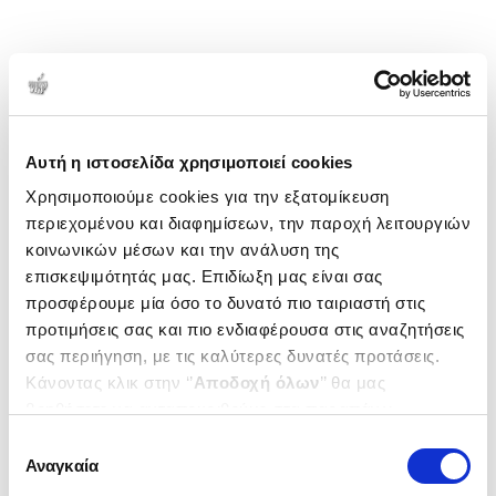
Αυτή η ιστοσελίδα χρησιμοποιεί cookies
Χρησιμοποιούμε cookies για την εξατομίκευση
περιεχομένου και διαφημίσεων, την παροχή λειτουργιών
κοινωνικών μέσων και την ανάλυση της
επισκεψιμότητάς μας. Επιδίωξη μας είναι σας
προσφέρουμε μία όσο το δυνατό πιο ταιριαστή στις
προτιμήσεις σας και πιο ενδιαφέρουσα στις αναζητήσεις
σας περιήγηση, με τις καλύτερες δυνατές προτάσεις.
Κάνοντας κλικ στην ‘’
Αποδοχή όλων
’’ θα μας
βοηθήσετε να ανταποκριθούμε στα παραπάνω.
Μπορείτε επίσης να επεξεργαστείτε ποια cookies σας
Επιλογή
ενδιαφέρουν και να επιλέξετε από τα παρακάτω με την
Αναγκαία
συγκατάθεσης
‘’
Αποδοχή επιλογών
΄΄και να ενημερωθείτε σχετικά με