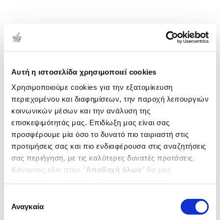
Αυτή η ιστοσελίδα χρησιμοποιεί cookies
Χρησιμοποιούμε cookies για την εξατομίκευση
περιεχομένου και διαφημίσεων, την παροχή λειτουργιών
κοινωνικών μέσων και την ανάλυση της
επισκεψιμότητάς μας. Επιδίωξη μας είναι σας
προσφέρουμε μία όσο το δυνατό πιο ταιριαστή στις
προτιμήσεις σας και πιο ενδιαφέρουσα στις αναζητήσεις
σας περιήγηση, με τις καλύτερες δυνατές προτάσεις.
Κάνοντας κλικ στην ‘’
Αποδοχή όλων
’’ θα μας
βοηθήσετε να ανταποκριθούμε στα παραπάνω.
Μπορείτε επίσης να επεξεργαστείτε ποια cookies σας
Επιλογή
ενδιαφέρουν και να επιλέξετε από τα παρακάτω με την
Αναγκαία
συγκατάθεσης
‘’
Αποδοχή επιλογών
΄΄και να ενημερωθείτε σχετικά με