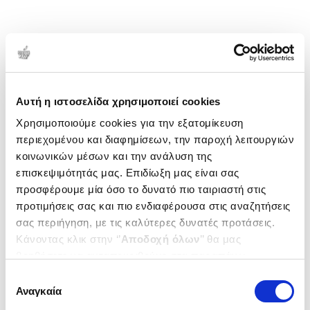
Αυτή η ιστοσελίδα χρησιμοποιεί cookies
Χρησιμοποιούμε cookies για την εξατομίκευση
περιεχομένου και διαφημίσεων, την παροχή λειτουργιών
κοινωνικών μέσων και την ανάλυση της
επισκεψιμότητάς μας. Επιδίωξη μας είναι σας
προσφέρουμε μία όσο το δυνατό πιο ταιριαστή στις
προτιμήσεις σας και πιο ενδιαφέρουσα στις αναζητήσεις
σας περιήγηση, με τις καλύτερες δυνατές προτάσεις.
Κάνοντας κλικ στην ‘’
Αποδοχή όλων
’’ θα μας
βοηθήσετε να ανταποκριθούμε στα παραπάνω.
Μπορείτε επίσης να επεξεργαστείτε ποια cookies σας
Επιλογή
ενδιαφέρουν και να επιλέξετε από τα παρακάτω με την
Αναγκαία
συγκατάθεσης
‘’
Αποδοχή επιλογών
΄΄και να ενημερωθείτε σχετικά με