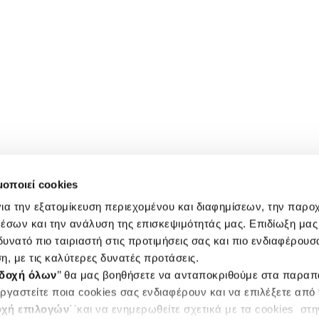
μοποιεί cookies
ια την εξατομίκευση περιεχομένου και διαφημίσεων, την παρο
έσων και την ανάλυση της επισκεψιμότητάς μας. Επιδίωξη μας 
υνατό πιο ταιριαστή στις προτιμήσεις σας και πιο ενδιαφέρουσα
η, με τις καλύτερες δυνατές προτάσεις.
δοχή όλων
’’ θα μας βοηθήσετε να ανταποκριθούμε στα παρα
ργαστείτε ποια cookies σας ενδιαφέρουν και να επιλέξετε από
χή επιλογών
΄΄και να ενημερωθείτε σχετικά με τα cookies στ