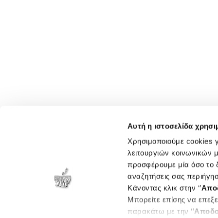
Αυτή η ιστοσελίδα χρησι
Χρησιμοποιούμε cookies γ
λειτουργιών κοινωνικών μ
προσφέρουμε μία όσο το δ
αναζητήσεις σας περιήγησ
Κάνοντας κλικ στην ‘’
Απο
Μπορείτε επίσης να επεξε
παρακάτω με την ‘’
Αποδο