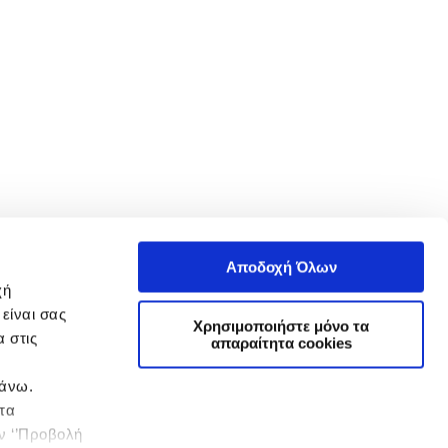
Αποδοχή Όλων
χή
είναι σας
Χρησιμοποιήστε μόνο τα
 στις
απαραίτητα cookies
πάνω.
 τα
ην ‘’Προβολή