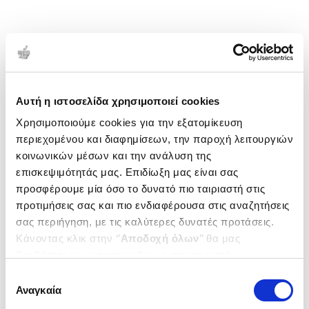
Αυτή η ιστοσελίδα χρησιμοποιεί cookies
Χρησιμοποιούμε cookies για την εξατομίκευση
περιεχομένου και διαφημίσεων, την παροχή λειτουργιών
κοινωνικών μέσων και την ανάλυση της
επισκεψιμότητάς μας. Επιδίωξη μας είναι σας
προσφέρουμε μία όσο το δυνατό πιο ταιριαστή στις
προτιμήσεις σας και πιο ενδιαφέρουσα στις αναζητήσεις
σας περιήγηση, με τις καλύτερες δυνατές προτάσεις.
Κάνοντας κλικ στην ‘’
Αποδοχή όλων
’’ θα μας
βοηθήσετε να ανταποκριθούμε στα παραπάνω.
Μπορείτε επίσης να επεξεργαστείτε ποια cookies σας
Επιλογή
ενδιαφέρουν και να επιλέξετε από τα παρακάτω με την
Αναγκαία
συγκατάθεσης
‘’
Αποδοχή επιλογών
΄΄και να ενημερωθείτε σχετικά με