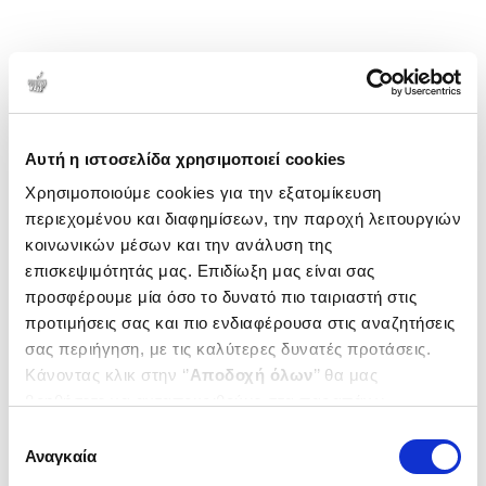
Αυτή η ιστοσελίδα χρησιμοποιεί cookies
Χρησιμοποιούμε cookies για την εξατομίκευση
περιεχομένου και διαφημίσεων, την παροχή λειτουργιών
κοινωνικών μέσων και την ανάλυση της
επισκεψιμότητάς μας. Επιδίωξη μας είναι σας
προσφέρουμε μία όσο το δυνατό πιο ταιριαστή στις
προτιμήσεις σας και πιο ενδιαφέρουσα στις αναζητήσεις
σας περιήγηση, με τις καλύτερες δυνατές προτάσεις.
Κάνοντας κλικ στην ‘’
Αποδοχή όλων
’’ θα μας
βοηθήσετε να ανταποκριθούμε στα παραπάνω.
Μπορείτε επίσης να επεξεργαστείτε ποια cookies σας
Επιλογή
ενδιαφέρουν και να επιλέξετε από τα παρακάτω με την
Αναγκαία
συγκατάθεσης
‘’
Αποδοχή επιλογών
΄΄και να ενημερωθείτε σχετικά με