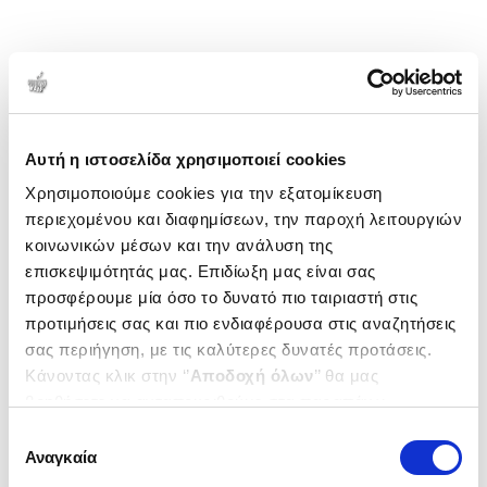
Αυτή η ιστοσελίδα χρησιμοποιεί cookies
Χρησιμοποιούμε cookies για την εξατομίκευση
περιεχομένου και διαφημίσεων, την παροχή λειτουργιών
κοινωνικών μέσων και την ανάλυση της
επισκεψιμότητάς μας. Επιδίωξη μας είναι σας
προσφέρουμε μία όσο το δυνατό πιο ταιριαστή στις
προτιμήσεις σας και πιο ενδιαφέρουσα στις αναζητήσεις
σας περιήγηση, με τις καλύτερες δυνατές προτάσεις.
Κάνοντας κλικ στην ‘’
Αποδοχή όλων
’’ θα μας
βοηθήσετε να ανταποκριθούμε στα παραπάνω.
Μπορείτε επίσης να επεξεργαστείτε ποια cookies σας
Επιλογή
ενδιαφέρουν και να επιλέξετε από τα παρακάτω με την
Αναγκαία
συγκατάθεσης
‘’
Αποδοχή επιλογών
΄΄και να ενημερωθείτε σχετικά με