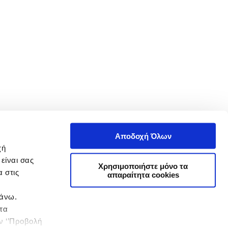
Αποδοχή Όλων
χή
είναι σας
Χρησιμοποιήστε μόνο τα
 στις
απαραίτητα cookies
πάνω.
 τα
ην ‘’Προβολή