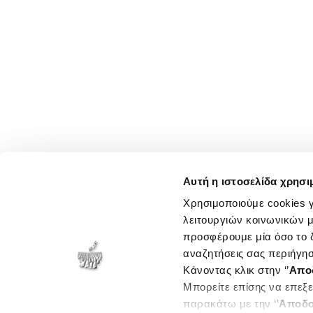
Αυτή η ιστοσελίδα χρησι
Χρησιμοποιούμε cookies γ
λειτουργιών κοινωνικών μ
προσφέρουμε μία όσο το δ
αναζητήσεις σας περιήγησ
Κάνοντας κλικ στην ‘’
Απο
Μπορείτε επίσης να επεξε
παρακάτω με την ‘’
Αποδο