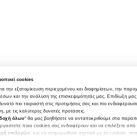
μοποιεί cookies
ια την εξατομίκευση περιεχομένου και διαφημίσεων, την παρο
έσων και την ανάλυση της επισκεψιμότητάς μας. Επιδίωξη μας 
υνατό πιο ταιριαστή στις προτιμήσεις σας και πιο ενδιαφέρουσα
η, με τις καλύτερες δυνατές προτάσεις.
δοχή όλων
’’ θα μας βοηθήσετε να ανταποκριθούμε στα παρα
ργαστείτε ποια cookies σας ενδιαφέρουν και να επιλέξετε από
χή επιλογών
΄΄και να ενημερωθείτε σχετικά με τα cookies στ