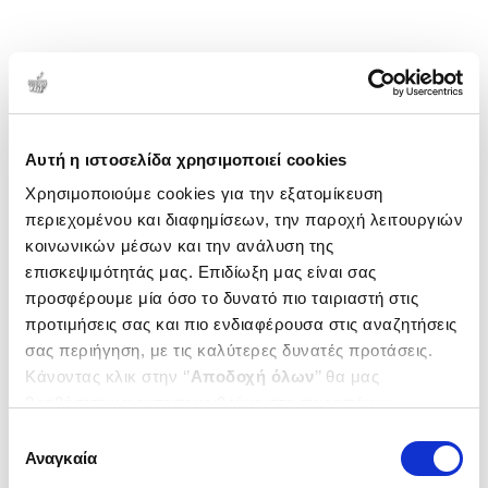
Αυτή η ιστοσελίδα χρησιμοποιεί cookies
Χρησιμοποιούμε cookies για την εξατομίκευση
περιεχομένου και διαφημίσεων, την παροχή λειτουργιών
κοινωνικών μέσων και την ανάλυση της
επισκεψιμότητάς μας. Επιδίωξη μας είναι σας
προσφέρουμε μία όσο το δυνατό πιο ταιριαστή στις
προτιμήσεις σας και πιο ενδιαφέρουσα στις αναζητήσεις
σας περιήγηση, με τις καλύτερες δυνατές προτάσεις.
Κάνοντας κλικ στην ‘’
Αποδοχή όλων
’’ θα μας
βοηθήσετε να ανταποκριθούμε στα παραπάνω.
Μπορείτε επίσης να επεξεργαστείτε ποια cookies σας
Επιλογή
ενδιαφέρουν και να επιλέξετε από τα παρακάτω με την
Αναγκαία
συγκατάθεσης
‘’
Αποδοχή επιλογών
΄΄και να ενημερωθείτε σχετικά με