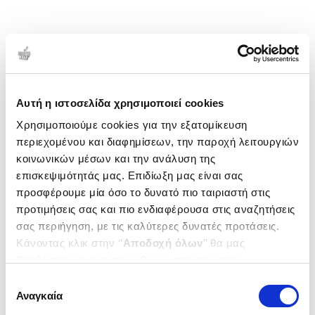
Αυτή η ιστοσελίδα χρησιμοποιεί cookies
Χρησιμοποιούμε cookies για την εξατομίκευση
περιεχομένου και διαφημίσεων, την παροχή λειτουργιών
κοινωνικών μέσων και την ανάλυση της
επισκεψιμότητάς μας. Επιδίωξη μας είναι σας
προσφέρουμε μία όσο το δυνατό πιο ταιριαστή στις
προτιμήσεις σας και πιο ενδιαφέρουσα στις αναζητήσεις
σας περιήγηση, με τις καλύτερες δυνατές προτάσεις.
Κάνοντας κλικ στην ‘’
Αποδοχή όλων
’’ θα μας
βοηθήσετε να ανταποκριθούμε στα παραπάνω.
Μπορείτε επίσης να επεξεργαστείτε ποια cookies σας
Επιλογή
ενδιαφέρουν και να επιλέξετε από τα παρακάτω με την
Αναγκαία
συγκατάθεσης
‘’
Αποδοχή επιλογών
΄΄και να ενημερωθείτε σχετικά με