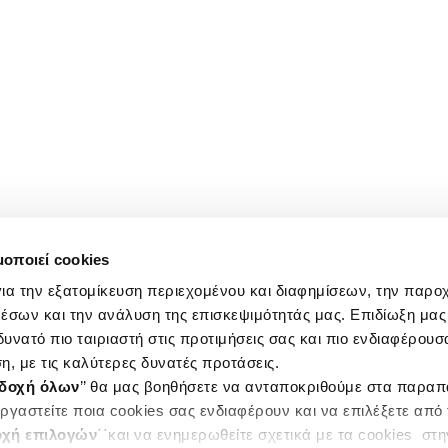
μοποιεί cookies
ια την εξατομίκευση περιεχομένου και διαφημίσεων, την παρο
έσων και την ανάλυση της επισκεψιμότητάς μας. Επιδίωξη μας 
υνατό πιο ταιριαστή στις προτιμήσεις σας και πιο ενδιαφέρουσα
η, με τις καλύτερες δυνατές προτάσεις.
δοχή όλων
’’ θα μας βοηθήσετε να ανταποκριθούμε στα παρα
ργαστείτε ποια cookies σας ενδιαφέρουν και να επιλέξετε από
χή επιλογών
΄΄και να ενημερωθείτε σχετικά με τα cookies στ