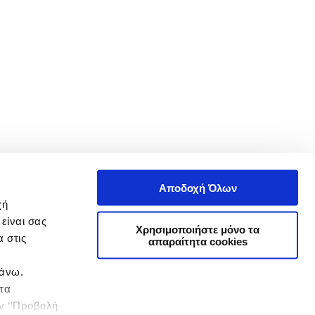
Αποδοχή Όλων
χή
είναι σας
Χρησιμοποιήστε μόνο τα
 στις
απαραίτητα cookies
πάνω.
 τα
ην ‘’Προβολή