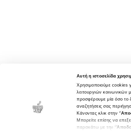
Αυτή η ιστοσελίδα χρησι
Χρησιμοποιούμε cookies γ
λειτουργιών κοινωνικών μ
προσφέρουμε μία όσο το δ
αναζητήσεις σας περιήγησ
Κάνοντας κλικ στην ‘’
Απο
Μπορείτε επίσης να επεξε
παρακάτω με την ‘’
Αποδο