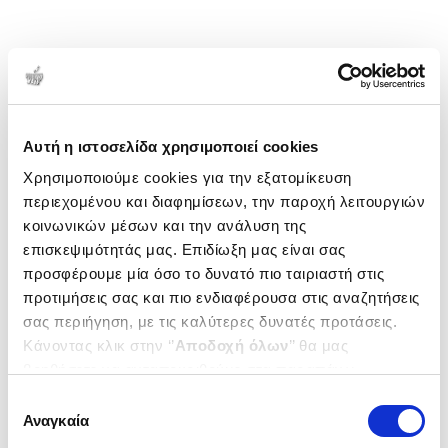
Αυτή η ιστοσελίδα χρησιμοποιεί cookies
Χρησιμοποιούμε cookies για την εξατομίκευση
περιεχομένου και διαφημίσεων, την παροχή λειτουργιών
κοινωνικών μέσων και την ανάλυση της
επισκεψιμότητάς μας. Επιδίωξη μας είναι σας
προσφέρουμε μία όσο το δυνατό πιο ταιριαστή στις
προτιμήσεις σας και πιο ενδιαφέρουσα στις αναζητήσεις
σας περιήγηση, με τις καλύτερες δυνατές προτάσεις.
Κάνοντας κλικ στην ‘’
Αποδοχή όλων
’’ θα μας
βοηθήσετε να ανταποκριθούμε στα παραπάνω.
Μπορείτε επίσης να επεξεργαστείτε ποια cookies σας
Επιλογή
ενδιαφέρουν και να επιλέξετε από τα παρακάτω με την
Αναγκαία
συγκατάθεσης
‘’
Αποδοχή επιλογών
΄΄και να ενημερωθείτε σχετικά με