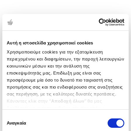
Αυτή η ιστοσελίδα χρησιμοποιεί cookies
Χρησιμοποιούμε cookies για την εξατομίκευση
περιεχομένου και διαφημίσεων, την παροχή λειτουργιών
κοινωνικών μέσων και την ανάλυση της
επισκεψιμότητάς μας. Επιδίωξη μας είναι σας
προσφέρουμε μία όσο το δυνατό πιο ταιριαστή στις
προτιμήσεις σας και πιο ενδιαφέρουσα στις αναζητήσεις
σας περιήγηση, με τις καλύτερες δυνατές προτάσεις.
Κάνοντας κλικ στην ‘’
Αποδοχή όλων
’’ θα μας
βοηθήσετε να ανταποκριθούμε στα παραπάνω.
Μπορείτε επίσης να επεξεργαστείτε ποια cookies σας
Επιλογή
ενδιαφέρουν και να επιλέξετε από τα παρακάτω με την
Αναγκαία
συγκατάθεσης
‘’
Αποδοχή επιλογών
΄΄και να ενημερωθείτε σχετικά με