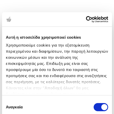
Αυτή η ιστοσελίδα χρησιμοποιεί cookies
Χρησιμοποιούμε cookies για την εξατομίκευση
περιεχομένου και διαφημίσεων, την παροχή λειτουργιών
κοινωνικών μέσων και την ανάλυση της
επισκεψιμότητάς μας. Επιδίωξη μας είναι σας
προσφέρουμε μία όσο το δυνατό πιο ταιριαστή στις
προτιμήσεις σας και πιο ενδιαφέρουσα στις αναζητήσεις
σας περιήγηση, με τις καλύτερες δυνατές προτάσεις.
Κάνοντας κλικ στην ‘’
Αποδοχή όλων
’’ θα μας
βοηθήσετε να ανταποκριθούμε στα παραπάνω.
Μπορείτε επίσης να επεξεργαστείτε ποια cookies σας
Επιλογή
ενδιαφέρουν και να επιλέξετε από τα παρακάτω με την
Αναγκαία
συγκατάθεσης
‘’
Αποδοχή επιλογών
΄΄και να ενημερωθείτε σχετικά με