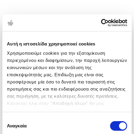
Αυτή η ιστοσελίδα χρησιμοποιεί cookies
Χρησιμοποιούμε cookies για την εξατομίκευση
περιεχομένου και διαφημίσεων, την παροχή λειτουργιών
κοινωνικών μέσων και την ανάλυση της
επισκεψιμότητάς μας. Επιδίωξη μας είναι σας
προσφέρουμε μία όσο το δυνατό πιο ταιριαστή στις
προτιμήσεις σας και πιο ενδιαφέρουσα στις αναζητήσεις
σας περιήγηση, με τις καλύτερες δυνατές προτάσεις.
Κάνοντας κλικ στην ‘’
Αποδοχή όλων
’’ θα μας
βοηθήσετε να ανταποκριθούμε στα παραπάνω.
Μπορείτε επίσης να επεξεργαστείτε ποια cookies σας
Επιλογή
ενδιαφέρουν και να επιλέξετε από τα παρακάτω με την
Αναγκαία
συγκατάθεσης
‘’
Αποδοχή επιλογών
΄΄και να ενημερωθείτε σχετικά με