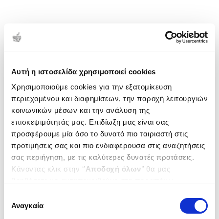
Αυτή η ιστοσελίδα χρησιμοποιεί cookies
Χρησιμοποιούμε cookies για την εξατομίκευση
περιεχομένου και διαφημίσεων, την παροχή λειτουργιών
κοινωνικών μέσων και την ανάλυση της
επισκεψιμότητάς μας. Επιδίωξη μας είναι σας
προσφέρουμε μία όσο το δυνατό πιο ταιριαστή στις
προτιμήσεις σας και πιο ενδιαφέρουσα στις αναζητήσεις
σας περιήγηση, με τις καλύτερες δυνατές προτάσεις.
Κάνοντας κλικ στην ‘’
Αποδοχή όλων
’’ θα μας
βοηθήσετε να ανταποκριθούμε στα παραπάνω.
Μπορείτε επίσης να επεξεργαστείτε ποια cookies σας
Επιλογή
ενδιαφέρουν και να επιλέξετε από τα παρακάτω με την
Αναγκαία
συγκατάθεσης
‘’
Αποδοχή επιλογών
΄΄και να ενημερωθείτε σχετικά με