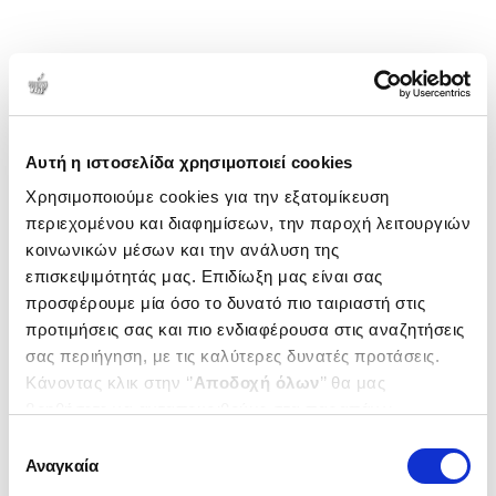
Αυτή η ιστοσελίδα χρησιμοποιεί cookies
Χρησιμοποιούμε cookies για την εξατομίκευση
περιεχομένου και διαφημίσεων, την παροχή λειτουργιών
κοινωνικών μέσων και την ανάλυση της
επισκεψιμότητάς μας. Επιδίωξη μας είναι σας
προσφέρουμε μία όσο το δυνατό πιο ταιριαστή στις
προτιμήσεις σας και πιο ενδιαφέρουσα στις αναζητήσεις
σας περιήγηση, με τις καλύτερες δυνατές προτάσεις.
Κάνοντας κλικ στην ‘’
Αποδοχή όλων
’’ θα μας
βοηθήσετε να ανταποκριθούμε στα παραπάνω.
Μπορείτε επίσης να επεξεργαστείτε ποια cookies σας
Επιλογή
ενδιαφέρουν και να επιλέξετε από τα παρακάτω με την
Αναγκαία
συγκατάθεσης
‘’
Αποδοχή επιλογών
΄΄και να ενημερωθείτε σχετικά με