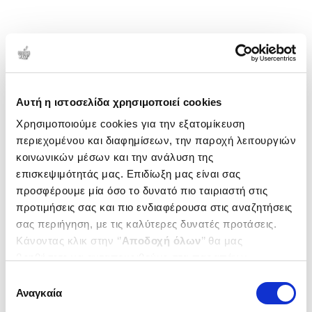
Αυτή η ιστοσελίδα χρησιμοποιεί cookies
Χρησιμοποιούμε cookies για την εξατομίκευση
περιεχομένου και διαφημίσεων, την παροχή λειτουργιών
κοινωνικών μέσων και την ανάλυση της
επισκεψιμότητάς μας. Επιδίωξη μας είναι σας
προσφέρουμε μία όσο το δυνατό πιο ταιριαστή στις
προτιμήσεις σας και πιο ενδιαφέρουσα στις αναζητήσεις
σας περιήγηση, με τις καλύτερες δυνατές προτάσεις.
Κάνοντας κλικ στην ‘’
Αποδοχή όλων
’’ θα μας
βοηθήσετε να ανταποκριθούμε στα παραπάνω.
Μπορείτε επίσης να επεξεργαστείτε ποια cookies σας
Επιλογή
ενδιαφέρουν και να επιλέξετε από τα παρακάτω με την
Αναγκαία
συγκατάθεσης
‘’
Αποδοχή επιλογών
΄΄και να ενημερωθείτε σχετικά με