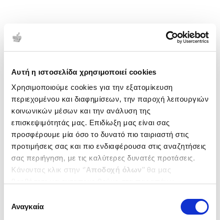
Αυτή η ιστοσελίδα χρησιμοποιεί cookies
Χρησιμοποιούμε cookies για την εξατομίκευση
περιεχομένου και διαφημίσεων, την παροχή λειτουργιών
κοινωνικών μέσων και την ανάλυση της
επισκεψιμότητάς μας. Επιδίωξη μας είναι σας
προσφέρουμε μία όσο το δυνατό πιο ταιριαστή στις
προτιμήσεις σας και πιο ενδιαφέρουσα στις αναζητήσεις
σας περιήγηση, με τις καλύτερες δυνατές προτάσεις.
Κάνοντας κλικ στην ‘’
Αποδοχή όλων
’’ θα μας
βοηθήσετε να ανταποκριθούμε στα παραπάνω.
Μπορείτε επίσης να επεξεργαστείτε ποια cookies σας
Επιλογή
ενδιαφέρουν και να επιλέξετε από τα παρακάτω με την
Αναγκαία
συγκατάθεσης
‘’
Αποδοχή επιλογών
΄΄και να ενημερωθείτε σχετικά με