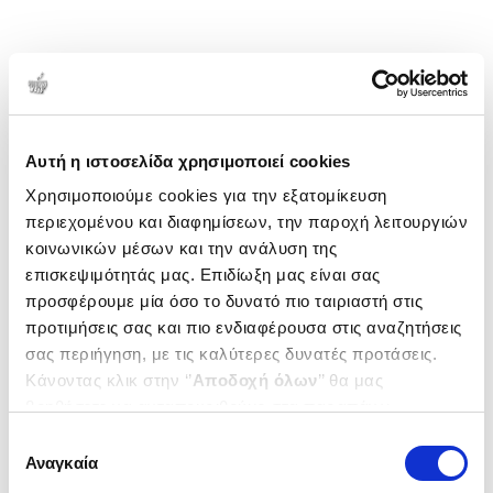
Αυτή η ιστοσελίδα χρησιμοποιεί cookies
Χρησιμοποιούμε cookies για την εξατομίκευση
περιεχομένου και διαφημίσεων, την παροχή λειτουργιών
κοινωνικών μέσων και την ανάλυση της
επισκεψιμότητάς μας. Επιδίωξη μας είναι σας
προσφέρουμε μία όσο το δυνατό πιο ταιριαστή στις
προτιμήσεις σας και πιο ενδιαφέρουσα στις αναζητήσεις
σας περιήγηση, με τις καλύτερες δυνατές προτάσεις.
Κάνοντας κλικ στην ‘’
Αποδοχή όλων
’’ θα μας
βοηθήσετε να ανταποκριθούμε στα παραπάνω.
Μπορείτε επίσης να επεξεργαστείτε ποια cookies σας
Επιλογή
ενδιαφέρουν και να επιλέξετε από τα παρακάτω με την
Αναγκαία
συγκατάθεσης
‘’
Αποδοχή επιλογών
΄΄και να ενημερωθείτε σχετικά με