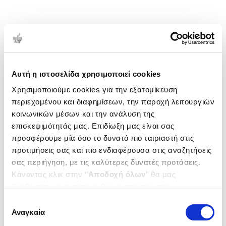
Αυτή η ιστοσελίδα χρησιμοποιεί cookies
Χρησιμοποιούμε cookies για την εξατομίκευση
περιεχομένου και διαφημίσεων, την παροχή λειτουργιών
κοινωνικών μέσων και την ανάλυση της
επισκεψιμότητάς μας. Επιδίωξη μας είναι σας
προσφέρουμε μία όσο το δυνατό πιο ταιριαστή στις
προτιμήσεις σας και πιο ενδιαφέρουσα στις αναζητήσεις
σας περιήγηση, με τις καλύτερες δυνατές προτάσεις.
Κάνοντας κλικ στην ‘’
Αποδοχή όλων
’’ θα μας
βοηθήσετε να ανταποκριθούμε στα παραπάνω.
Μπορείτε επίσης να επεξεργαστείτε ποια cookies σας
Επιλογή
ενδιαφέρουν και να επιλέξετε από τα παρακάτω με την
Αναγκαία
συγκατάθεσης
‘’
Αποδοχή επιλογών
΄΄και να ενημερωθείτε σχετικά με