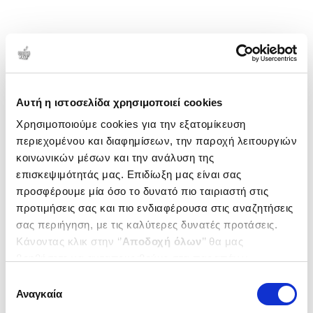
Αυτή η ιστοσελίδα χρησιμοποιεί cookies
Χρησιμοποιούμε cookies για την εξατομίκευση
περιεχομένου και διαφημίσεων, την παροχή λειτουργιών
κοινωνικών μέσων και την ανάλυση της
επισκεψιμότητάς μας. Επιδίωξη μας είναι σας
προσφέρουμε μία όσο το δυνατό πιο ταιριαστή στις
προτιμήσεις σας και πιο ενδιαφέρουσα στις αναζητήσεις
σας περιήγηση, με τις καλύτερες δυνατές προτάσεις.
Κάνοντας κλικ στην ‘’
Αποδοχή όλων
’’ θα μας
βοηθήσετε να ανταποκριθούμε στα παραπάνω.
Μπορείτε επίσης να επεξεργαστείτε ποια cookies σας
Επιλογή
ενδιαφέρουν και να επιλέξετε από τα παρακάτω με την
Αναγκαία
συγκατάθεσης
‘’
Αποδοχή επιλογών
΄΄και να ενημερωθείτε σχετικά με