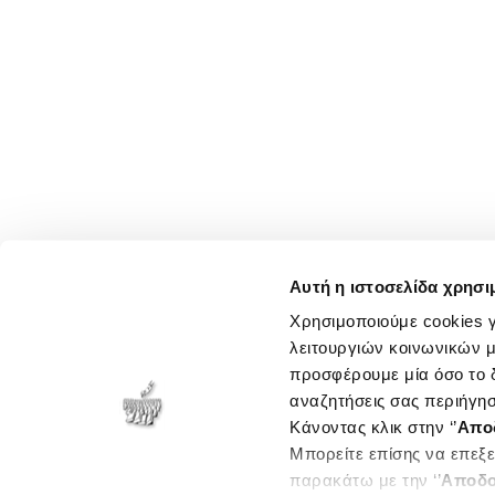
Αυτή η ιστοσελίδα χρησι
Χρησιμοποιούμε cookies γ
λειτουργιών κοινωνικών μ
προσφέρουμε μία όσο το δ
αναζητήσεις σας περιήγησ
Κάνοντας κλικ στην ‘’
Απο
Μπορείτε επίσης να επεξε
παρακάτω με την ‘’
Αποδο