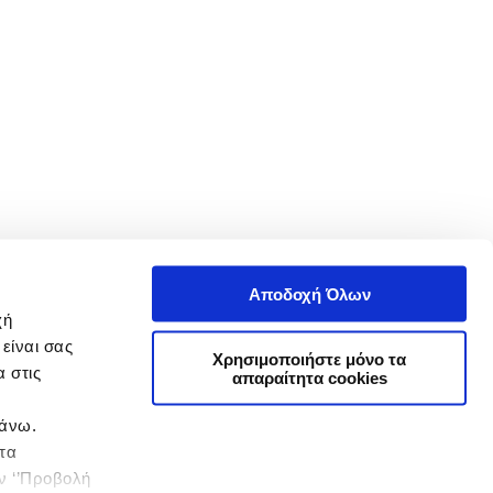
Αποδοχή Όλων
χή
είναι σας
Χρησιμοποιήστε μόνο τα
 στις
απαραίτητα cookies
πάνω.
 τα
ην ‘’Προβολή