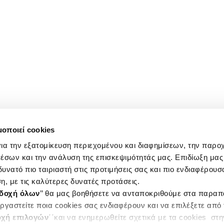
μοποιεί cookies
ια την εξατομίκευση περιεχομένου και διαφημίσεων, την παρο
έσων και την ανάλυση της επισκεψιμότητάς μας. Επιδίωξη μας 
υνατό πιο ταιριαστή στις προτιμήσεις σας και πιο ενδιαφέρουσα
η, με τις καλύτερες δυνατές προτάσεις.
δοχή όλων
’’ θα μας βοηθήσετε να ανταποκριθούμε στα παρα
ργαστείτε ποια cookies σας ενδιαφέρουν και να επιλέξετε από
χή επιλογών
΄΄και να ενημερωθείτε σχετικά με τα cookies στ