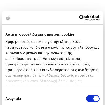
Αυτή η ιστοσελίδα χρησιμοποιεί cookies
Χρησιμοποιούμε cookies για την εξατομίκευση
περιεχομένου και διαφημίσεων, την παροχή λειτουργιών
κοινωνικών μέσων και την ανάλυση της
επισκεψιμότητάς μας. Επιδίωξη μας είναι σας
προσφέρουμε μία όσο το δυνατό πιο ταιριαστή στις
προτιμήσεις σας και πιο ενδιαφέρουσα στις αναζητήσεις
σας περιήγηση, με τις καλύτερες δυνατές προτάσεις.
Κάνοντας κλικ στην ‘’
Αποδοχή όλων
’’ θα μας
βοηθήσετε να ανταποκριθούμε στα παραπάνω.
Μπορείτε επίσης να επεξεργαστείτε ποια cookies σας
Επιλογή
ενδιαφέρουν και να επιλέξετε από τα παρακάτω με την
Αναγκαία
συγκατάθεσης
‘’
Αποδοχή επιλογών
΄΄και να ενημερωθείτε σχετικά με