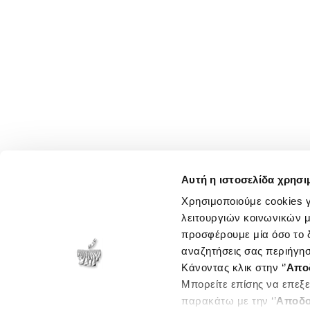
Αυτή η ιστοσελίδα χρησι
Χρησιμοποιούμε cookies γ
λειτουργιών κοινωνικών μ
προσφέρουμε μία όσο το δ
αναζητήσεις σας περιήγησ
Κάνοντας κλικ στην ‘’
Απο
Μπορείτε επίσης να επεξε
παρακάτω με την ‘’
Αποδο