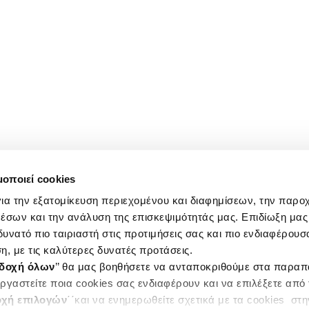
μοποιεί cookies
ια την εξατομίκευση περιεχομένου και διαφημίσεων, την παρο
έσων και την ανάλυση της επισκεψιμότητάς μας. Επιδίωξη μας 
υνατό πιο ταιριαστή στις προτιμήσεις σας και πιο ενδιαφέρουσα
η, με τις καλύτερες δυνατές προτάσεις.
δοχή όλων
’’ θα μας βοηθήσετε να ανταποκριθούμε στα παρα
ργαστείτε ποια cookies σας ενδιαφέρουν και να επιλέξετε από
χή επιλογών
΄΄και να ενημερωθείτε σχετικά με τα cookies στ