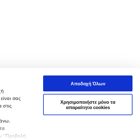
Αποδοχή Όλων
χή
είναι σας
Χρησιμοποιήστε μόνο τα
 στις
απαραίτητα cookies
πάνω.
 τα
ην ‘’Προβολή