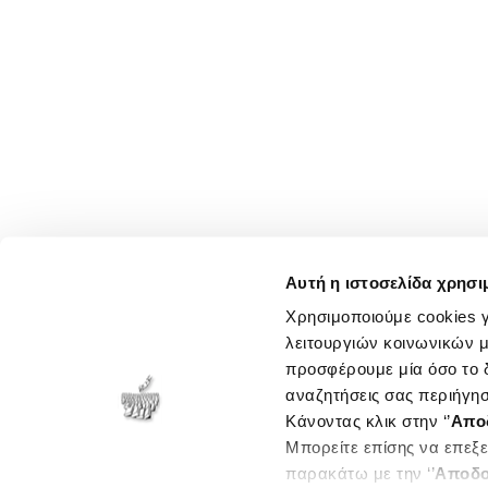
Αυτή η ιστοσελίδα χρησι
Χρησιμοποιούμε cookies γ
λειτουργιών κοινωνικών μ
προσφέρουμε μία όσο το δ
αναζητήσεις σας περιήγησ
Κάνοντας κλικ στην ‘’
Απο
Μπορείτε επίσης να επεξε
παρακάτω με την ‘’
Αποδο