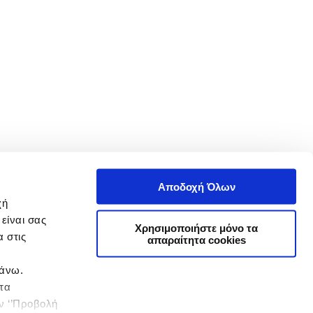
Αποδοχή Όλων
χή
είναι σας
Χρησιμοποιήστε μόνο τα
 στις
απαραίτητα cookies
πάνω.
 τα
ην ‘’Προβολή