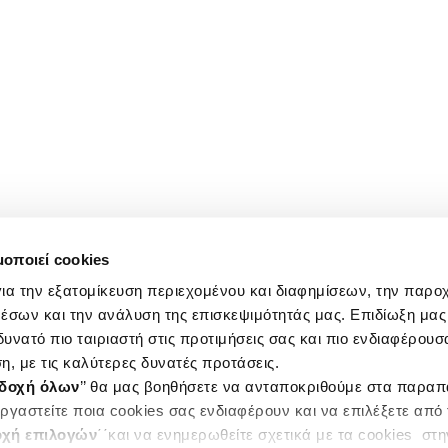
μοποιεί cookies
ια την εξατομίκευση περιεχομένου και διαφημίσεων, την παρο
έσων και την ανάλυση της επισκεψιμότητάς μας. Επιδίωξη μας 
υνατό πιο ταιριαστή στις προτιμήσεις σας και πιο ενδιαφέρουσα
η, με τις καλύτερες δυνατές προτάσεις.
δοχή όλων
’’ θα μας βοηθήσετε να ανταποκριθούμε στα παρα
ργαστείτε ποια cookies σας ενδιαφέρουν και να επιλέξετε από
χή επιλογών
΄΄και να ενημερωθείτε σχετικά με τα cookies στ