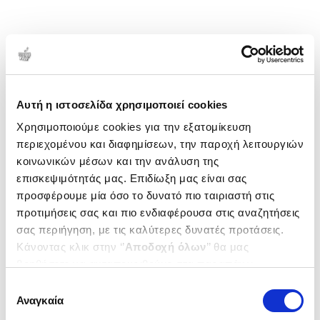
Αυτή η ιστοσελίδα χρησιμοποιεί cookies
Χρησιμοποιούμε cookies για την εξατομίκευση
περιεχομένου και διαφημίσεων, την παροχή λειτουργιών
κοινωνικών μέσων και την ανάλυση της
επισκεψιμότητάς μας. Επιδίωξη μας είναι σας
προσφέρουμε μία όσο το δυνατό πιο ταιριαστή στις
προτιμήσεις σας και πιο ενδιαφέρουσα στις αναζητήσεις
σας περιήγηση, με τις καλύτερες δυνατές προτάσεις.
Κάνοντας κλικ στην ‘’
Αποδοχή όλων
’’ θα μας
βοηθήσετε να ανταποκριθούμε στα παραπάνω.
Μπορείτε επίσης να επεξεργαστείτε ποια cookies σας
Επιλογή
ενδιαφέρουν και να επιλέξετε από τα παρακάτω με την
Αναγκαία
συγκατάθεσης
‘’
Αποδοχή επιλογών
΄΄και να ενημερωθείτε σχετικά με