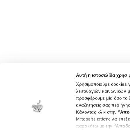
Αυτή η ιστοσελίδα χρησι
Χρησιμοποιούμε cookies γ
λειτουργιών κοινωνικών μ
προσφέρουμε μία όσο το δ
αναζητήσεις σας περιήγησ
Κάνοντας κλικ στην ‘’
Απο
Μπορείτε επίσης να επεξε
παρακάτω με την ‘’
Αποδο