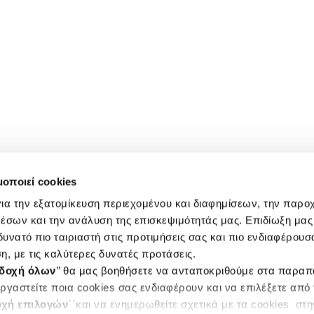
μοποιεί cookies
ια την εξατομίκευση περιεχομένου και διαφημίσεων, την παρο
έσων και την ανάλυση της επισκεψιμότητάς μας. Επιδίωξη μας 
υνατό πιο ταιριαστή στις προτιμήσεις σας και πιο ενδιαφέρουσα
η, με τις καλύτερες δυνατές προτάσεις.
δοχή όλων
’’ θα μας βοηθήσετε να ανταποκριθούμε στα παρα
ργαστείτε ποια cookies σας ενδιαφέρουν και να επιλέξετε από
χή επιλογών
΄΄και να ενημερωθείτε σχετικά με τα cookies στ