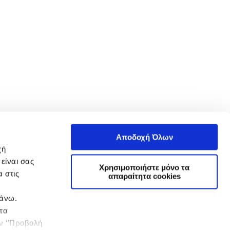
Αποδοχή Όλων
χή
είναι σας
Χρησιμοποιήστε μόνο τα
 στις
απαραίτητα cookies
πάνω.
 τα
ην ‘’Προβολή