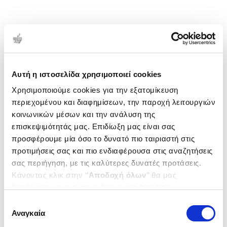
Αυτή η ιστοσελίδα χρησιμοποιεί cookies
Χρησιμοποιούμε cookies για την εξατομίκευση
περιεχομένου και διαφημίσεων, την παροχή λειτουργιών
κοινωνικών μέσων και την ανάλυση της
επισκεψιμότητάς μας. Επιδίωξη μας είναι σας
προσφέρουμε μία όσο το δυνατό πιο ταιριαστή στις
προτιμήσεις σας και πιο ενδιαφέρουσα στις αναζητήσεις
σας περιήγηση, με τις καλύτερες δυνατές προτάσεις.
Κάνοντας κλικ στην ‘’
Αποδοχή όλων
’’ θα μας
βοηθήσετε να ανταποκριθούμε στα παραπάνω.
Μπορείτε επίσης να επεξεργαστείτε ποια cookies σας
Επιλογή
ενδιαφέρουν και να επιλέξετε από τα παρακάτω με την
Αναγκαία
συγκατάθεσης
‘’
Αποδοχή επιλογών
΄΄και να ενημερωθείτε σχετικά με