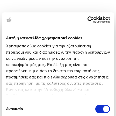
Αυτή η ιστοσελίδα χρησιμοποιεί cookies
Χρησιμοποιούμε cookies για την εξατομίκευση
περιεχομένου και διαφημίσεων, την παροχή λειτουργιών
κοινωνικών μέσων και την ανάλυση της
επισκεψιμότητάς μας. Επιδίωξη μας είναι σας
προσφέρουμε μία όσο το δυνατό πιο ταιριαστή στις
προτιμήσεις σας και πιο ενδιαφέρουσα στις αναζητήσεις
σας περιήγηση, με τις καλύτερες δυνατές προτάσεις.
Κάνοντας κλικ στην ‘’
Αποδοχή όλων
’’ θα μας
βοηθήσετε να ανταποκριθούμε στα παραπάνω.
Μπορείτε επίσης να επεξεργαστείτε ποια cookies σας
Επιλογή
ενδιαφέρουν και να επιλέξετε από τα παρακάτω με την
Αναγκαία
συγκατάθεσης
‘’
Αποδοχή επιλογών
΄΄και να ενημερωθείτε σχετικά με