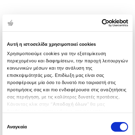
Αυτή η ιστοσελίδα χρησιμοποιεί cookies
Χρησιμοποιούμε cookies για την εξατομίκευση
περιεχομένου και διαφημίσεων, την παροχή λειτουργιών
κοινωνικών μέσων και την ανάλυση της
επισκεψιμότητάς μας. Επιδίωξη μας είναι σας
προσφέρουμε μία όσο το δυνατό πιο ταιριαστή στις
προτιμήσεις σας και πιο ενδιαφέρουσα στις αναζητήσεις
σας περιήγηση, με τις καλύτερες δυνατές προτάσεις.
Κάνοντας κλικ στην ‘’
Αποδοχή όλων
’’ θα μας
βοηθήσετε να ανταποκριθούμε στα παραπάνω.
Μπορείτε επίσης να επεξεργαστείτε ποια cookies σας
Επιλογή
ενδιαφέρουν και να επιλέξετε από τα παρακάτω με την
Αναγκαία
συγκατάθεσης
‘’
Αποδοχή επιλογών
΄΄και να ενημερωθείτε σχετικά με