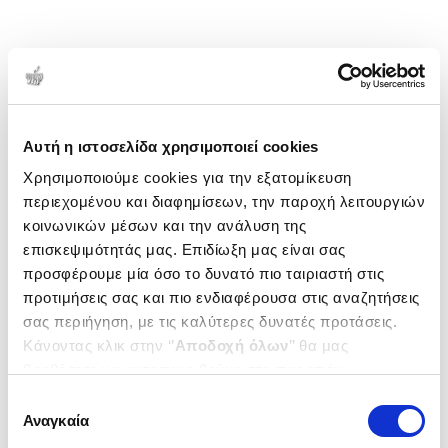
Αυτή η ιστοσελίδα χρησιμοποιεί cookies
Χρησιμοποιούμε cookies για την εξατομίκευση
περιεχομένου και διαφημίσεων, την παροχή λειτουργιών
κοινωνικών μέσων και την ανάλυση της
επισκεψιμότητάς μας. Επιδίωξη μας είναι σας
προσφέρουμε μία όσο το δυνατό πιο ταιριαστή στις
προτιμήσεις σας και πιο ενδιαφέρουσα στις αναζητήσεις
σας περιήγηση, με τις καλύτερες δυνατές προτάσεις.
Κάνοντας κλικ στην ‘’
Αποδοχή όλων
’’ θα μας
βοηθήσετε να ανταποκριθούμε στα παραπάνω.
Μπορείτε επίσης να επεξεργαστείτε ποια cookies σας
Επιλογή
ενδιαφέρουν και να επιλέξετε από τα παρακάτω με την
Αναγκαία
συγκατάθεσης
‘’
Αποδοχή επιλογών
΄΄και να ενημερωθείτε σχετικά με