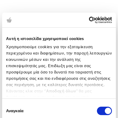
Αυτή η ιστοσελίδα χρησιμοποιεί cookies
Χρησιμοποιούμε cookies για την εξατομίκευση
περιεχομένου και διαφημίσεων, την παροχή λειτουργιών
κοινωνικών μέσων και την ανάλυση της
επισκεψιμότητάς μας. Επιδίωξη μας είναι σας
προσφέρουμε μία όσο το δυνατό πιο ταιριαστή στις
προτιμήσεις σας και πιο ενδιαφέρουσα στις αναζητήσεις
σας περιήγηση, με τις καλύτερες δυνατές προτάσεις.
Κάνοντας κλικ στην ‘’
Αποδοχή όλων
’’ θα μας
βοηθήσετε να ανταποκριθούμε στα παραπάνω.
Μπορείτε επίσης να επεξεργαστείτε ποια cookies σας
Επιλογή
ενδιαφέρουν και να επιλέξετε από τα παρακάτω με την
Αναγκαία
συγκατάθεσης
‘’
Αποδοχή επιλογών
΄΄και να ενημερωθείτε σχετικά με