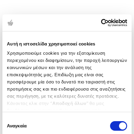
Αυτή η ιστοσελίδα χρησιμοποιεί cookies
Χρησιμοποιούμε cookies για την εξατομίκευση
περιεχομένου και διαφημίσεων, την παροχή λειτουργιών
κοινωνικών μέσων και την ανάλυση της
επισκεψιμότητάς μας. Επιδίωξη μας είναι σας
προσφέρουμε μία όσο το δυνατό πιο ταιριαστή στις
προτιμήσεις σας και πιο ενδιαφέρουσα στις αναζητήσεις
σας περιήγηση, με τις καλύτερες δυνατές προτάσεις.
Κάνοντας κλικ στην ‘’
Αποδοχή όλων
’’ θα μας
βοηθήσετε να ανταποκριθούμε στα παραπάνω.
Μπορείτε επίσης να επεξεργαστείτε ποια cookies σας
Επιλογή
ενδιαφέρουν και να επιλέξετε από τα παρακάτω με την
Αναγκαία
συγκατάθεσης
‘’
Αποδοχή επιλογών
΄΄και να ενημερωθείτε σχετικά με