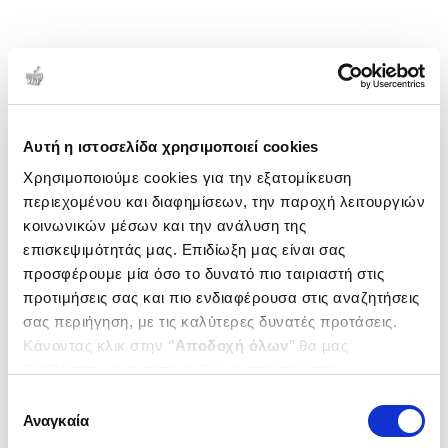
Αυτή η ιστοσελίδα χρησιμοποιεί cookies
Χρησιμοποιούμε cookies για την εξατομίκευση
περιεχομένου και διαφημίσεων, την παροχή λειτουργιών
κοινωνικών μέσων και την ανάλυση της
επισκεψιμότητάς μας. Επιδίωξη μας είναι σας
προσφέρουμε μία όσο το δυνατό πιο ταιριαστή στις
προτιμήσεις σας και πιο ενδιαφέρουσα στις αναζητήσεις
σας περιήγηση, με τις καλύτερες δυνατές προτάσεις.
Κάνοντας κλικ στην ‘’
Αποδοχή όλων
’’ θα μας
βοηθήσετε να ανταποκριθούμε στα παραπάνω.
Μπορείτε επίσης να επεξεργαστείτε ποια cookies σας
Επιλογή
ενδιαφέρουν και να επιλέξετε από τα παρακάτω με την
Αναγκαία
συγκατάθεσης
‘’
Αποδοχή επιλογών
΄΄και να ενημερωθείτε σχετικά με