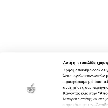
Αυτή η ιστοσελίδα χρησι
Χρησιμοποιούμε cookies γ
λειτουργιών κοινωνικών μ
προσφέρουμε μία όσο το δ
αναζητήσεις σας περιήγησ
Κάνοντας κλικ στην ‘’
Απο
Μπορείτε επίσης να επεξε
παρακάτω με την ‘’
Αποδο