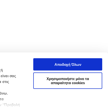
Αποδοχή Όλων
χή
είναι σας
Χρησιμοποιήστε μόνο τα
 στις
απαραίτητα cookies
πάνω.
 τα
ην ‘’Προβολή