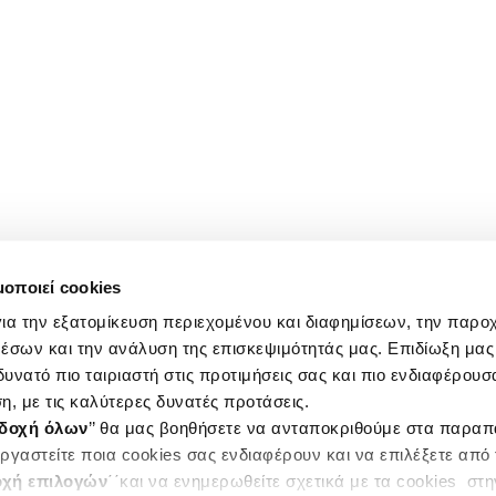
μοποιεί cookies
ια την εξατομίκευση περιεχομένου και διαφημίσεων, την παρο
έσων και την ανάλυση της επισκεψιμότητάς μας. Επιδίωξη μας 
υνατό πιο ταιριαστή στις προτιμήσεις σας και πιο ενδιαφέρουσα
η, με τις καλύτερες δυνατές προτάσεις.
δοχή όλων
’’ θα μας βοηθήσετε να ανταποκριθούμε στα παρα
ργαστείτε ποια cookies σας ενδιαφέρουν και να επιλέξετε από
χή επιλογών
΄΄και να ενημερωθείτε σχετικά με τα cookies στ