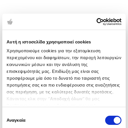
Αυτή η ιστοσελίδα χρησιμοποιεί cookies
Χρησιμοποιούμε cookies για την εξατομίκευση
περιεχομένου και διαφημίσεων, την παροχή λειτουργιών
κοινωνικών μέσων και την ανάλυση της
επισκεψιμότητάς μας. Επιδίωξη μας είναι σας
προσφέρουμε μία όσο το δυνατό πιο ταιριαστή στις
προτιμήσεις σας και πιο ενδιαφέρουσα στις αναζητήσεις
σας περιήγηση, με τις καλύτερες δυνατές προτάσεις.
Κάνοντας κλικ στην ‘’
Αποδοχή όλων
’’ θα μας
βοηθήσετε να ανταποκριθούμε στα παραπάνω.
Μπορείτε επίσης να επεξεργαστείτε ποια cookies σας
Επιλογή
ενδιαφέρουν και να επιλέξετε από τα παρακάτω με την
Αναγκαία
συγκατάθεσης
‘’
Αποδοχή επιλογών
΄΄και να ενημερωθείτε σχετικά με