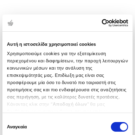
Αυτή η ιστοσελίδα χρησιμοποιεί cookies
Χρησιμοποιούμε cookies για την εξατομίκευση
περιεχομένου και διαφημίσεων, την παροχή λειτουργιών
κοινωνικών μέσων και την ανάλυση της
επισκεψιμότητάς μας. Επιδίωξη μας είναι σας
προσφέρουμε μία όσο το δυνατό πιο ταιριαστή στις
προτιμήσεις σας και πιο ενδιαφέρουσα στις αναζητήσεις
σας περιήγηση, με τις καλύτερες δυνατές προτάσεις.
Κάνοντας κλικ στην ‘’
Αποδοχή όλων
’’ θα μας
βοηθήσετε να ανταποκριθούμε στα παραπάνω.
Μπορείτε επίσης να επεξεργαστείτε ποια cookies σας
Επιλογή
ενδιαφέρουν και να επιλέξετε από τα παρακάτω με την
Αναγκαία
συγκατάθεσης
‘’
Αποδοχή επιλογών
΄΄και να ενημερωθείτε σχετικά με